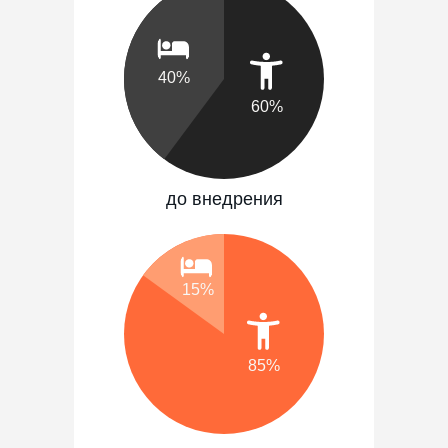
40%
60%
до внедрения
15%
85%