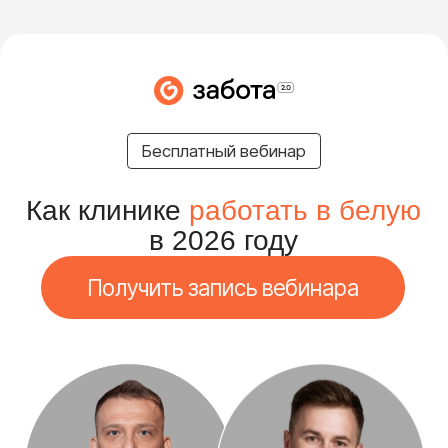
>
На сколько реально повышать цены,
Бесплатный вебинар
чтобы можно было работать
«в белую»
Как клинике
работать в белую
в 2026 году
>
Получить запись вебинара
Как собрать прайс на основе
себестоимости,
чтобы каждая услуга
приносила прибыль
Павел Глизница
Алексей Ларцев