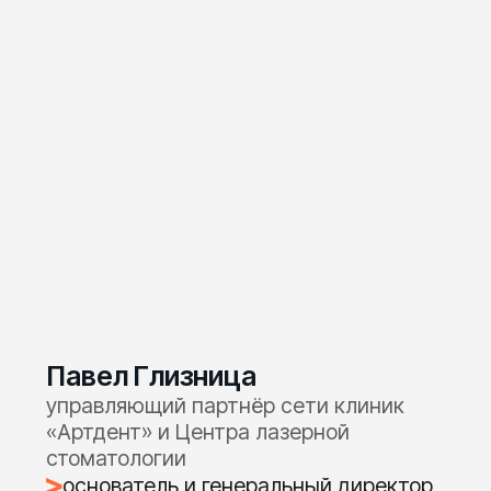
Алексей Ларцев
эксперт по развитию
стоматологического бизнеса
в Забота 2.0
практический опыт:
300+ успешных проектов
автоматизации клиентской базы
спикер Skillmed и Dental Case Forum