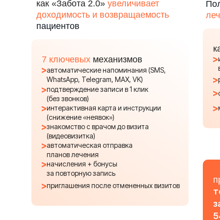
как «Забота 2.0»
увеличивает
По
доходимость и возвращаемость
ле
пациентов
к
7 ключевых
механизмов
автоматические напоминания (SMS,
WhatsApp, Telegram, MAX, VK)
подтверждение записи в 1 клик
(без звонков)
интерактивная карта и инструкции
(снижение «неявок»)
знакомство с врачом до визита
(видеовизитка)
автоматическая отправка
планов лечения
начисления + бонусы
за повторную запись
п
приглашения после отмененных визитов
т
з
5