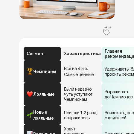
Главная
Сегмент
Характеристика
рекомендац
Всё на 4 и 5.
Удерживать, б
Чемпионы
просить реко
Самые ценные
Были недавно,
Выращивать
️Лояльные
чуть уступают
до Чемпионов
Чемпионам
Новые
Пришли 1-2 раза,
Вовлекать, зн
понравилось
с клиникой
лояльные
Ходят
Растущие
регулярно,
Повышать сре