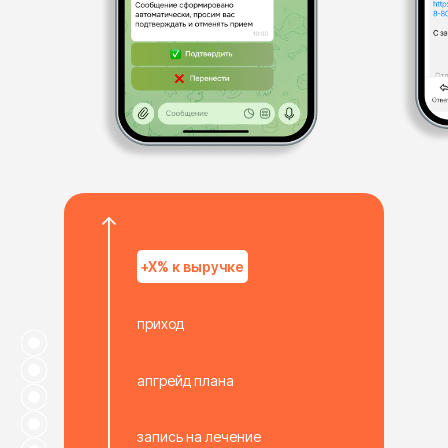
+X% к выручке
приход
апгрейд плана
запись на лечение