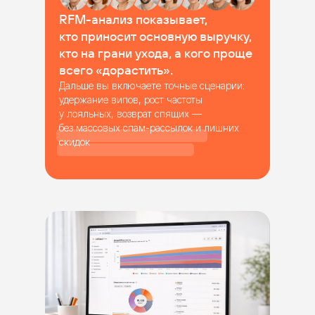
RFM-анализ показывает,
кто приносит основную выручку,
кто на грани ухода, а кого проще
всего «дорастить».
Дальше вы включаете точные сценарии:
удержание випов, рост частоты
у лояльных, возврат спящих —
без массовых спам-рассылок и лишних
скидок