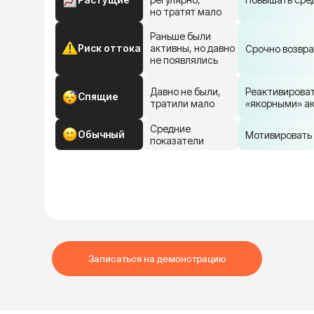
но тратят мало
Раньше были
Риск оттока
активны, но давно
Срочно возвр
не появлялись
Давно не были,
Реактивирова
Спящие
тратили мало
«якорными» а
Средние
Обычный
Мотивировать 
показатели
Записаться на демонстрацию