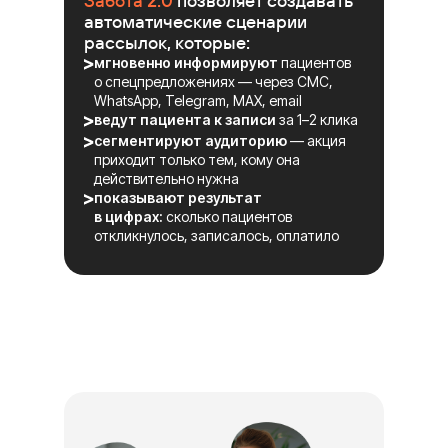
Забота 2.0
позволяет создавать
автоматические сценарии
рассылок, которые:
мгновенно информируют
пациентов
о спецпредложениях — через СМС,
WhatsApp, Telegram, MAX, email
ведут пациента к записи
за 1–2 клика
сегментируют аудиторию
— акция
приходит только тем, кому она
действительно нужна
показывают результат
в цифрах:
сколько пациентов
откликнулось, записалось, оплатило