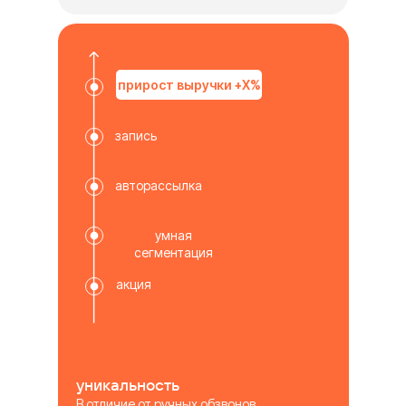
прирост выручки +X%
запись
авторассылка
умная
сегментация
акция
уникальность
В отличие от ручных обзвонов,