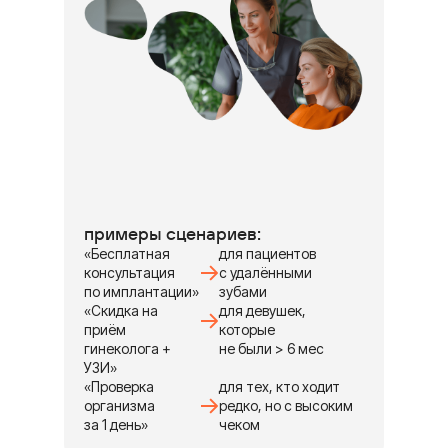
примеры сценариев:
«Бесплатная
для пациентов
консультация
с удалёнными
по имплантации»
зубами
«Скидка на
для девушек,
приём
которые
гинеколога +
не были > 6 мес
УЗИ»
«Проверка
для тех, кто ходит
организма
редко, но с высоким
за 1 день»
чеком