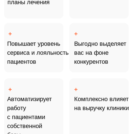
выручки клиник после
внедрения
+16,2%
Средний рост
конверсии из
первого визита в
повторный
+16,4%
Увеличение
количества
посещений клиники