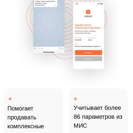
+
+
Автоматизирует
Комплексно влияет
работу
на выручку клиники
с пациентами
собственной
базы
Средний
прирост
показателей
в клиниках
после установки Zabota 2.0
+30,2%
Средний рост общей