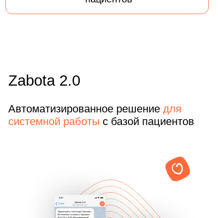
+
+
Учитывает более
Помогает
86 параметров из
продавать
МИС
комплексные
планы лечения
+
+
Повышает уровень
Выгодно выделяет
сервиса и лояльность
вас на фоне
пациентов
конкурентов