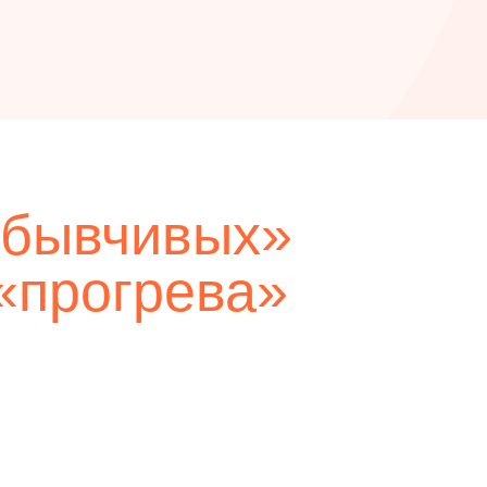
абывчивых»
 «прогрева»