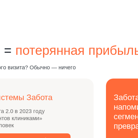
ы =
потерянная прибыл
ого визита?
Обычно — ничего
истемы Забота
Забота
напом
 2.0 в 2023 году
сегмен
нтов клиниками»
превр
ловек