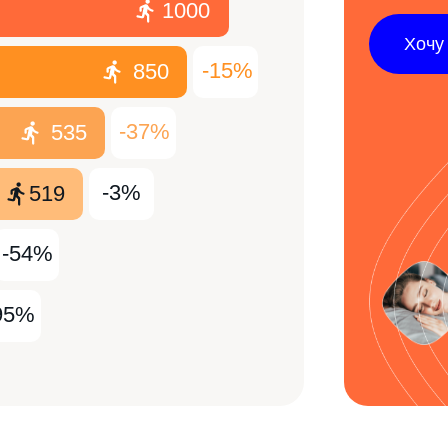
1000
Хочу
-15%
850
-37%
535
-3%
519
-54%
95%