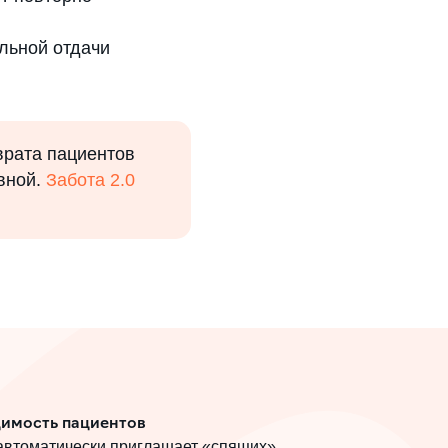
альной отдачи
врата пациентов
вной.
Забота 2.0
димость пациентов
 автоматически приглашает «спящих»