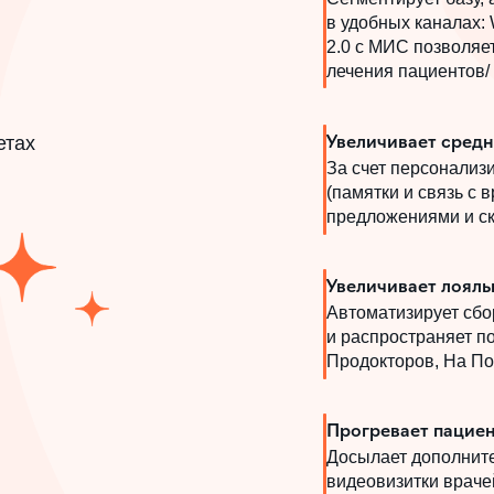
в удобных каналах:
2.0 с МИС позволяе
лечения пациентов/
етах
Увеличивает средн
ный аудит
от Забо
За счет персонализ
(памятки и связь с 
предложениями и ск
нарий,
который вы
Увеличивает лояль
 из комы
Автоматизирует сбо
и распространяет п
Продокторов, На По
Прогревает пацие
Досылает дополнит
видеовизитки врачей