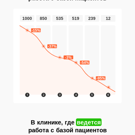
1000
850
535
519
239
12
-15%
-37%
-3%
-54%
-95%
ведется
В клинике, где
вепдется
работа с базой пациентов