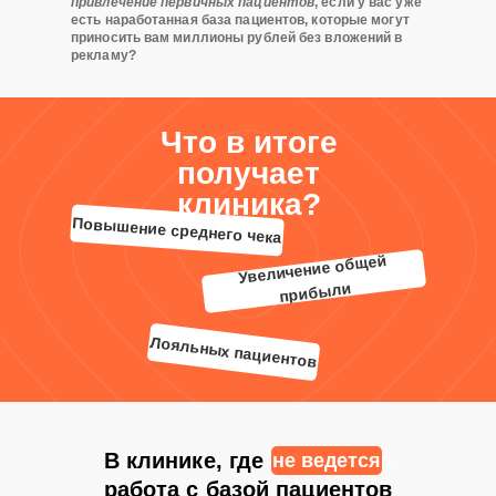
привлечение первичных пациентов
, если у вас уже
есть наработанная база пациентов, которые могут
приносить вам миллионы рублей без вложений в
рекламу?
Что в итоге
получает
клиника?
Повышение среднего чека
Увеличение общей
прибыли
Лояльных пациентов
В клинике, где
не ведется
не ведется
работа с базой пациентов