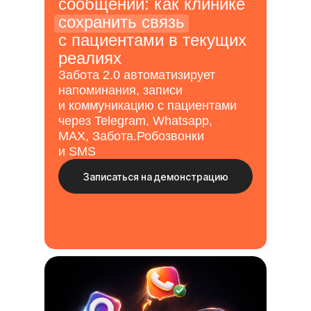
сообщений: как клинике
сохранить связь
с пациентами в текущих
реалиях
Забота 2.0 автоматизирует
напоминания, записи
и коммуникацию с пациентами
через Telegram, Whatsapp,
MAX, Забота.Робозвонки
и SMS
Записаться на демонстрацию