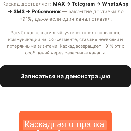
Каскад доставляет:
MAX → Telegram → WhatsApp
→ SMS → Робозвонок
— закрытие доставки до
~91%, даже если один канал отказал.
Расчёт консервативный: учтены только сорванные
коммуникации на iOS-сегменте, ставшие неявками и
потерянными визитами. Каскад возвращает ~91% этих
сообщений через резервные каналы.
Записаться на демонстрацию
Каскадная отправка