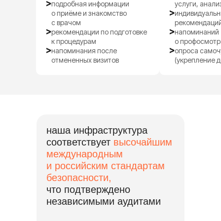
подробная информации
услуги, анали
о приёме и знакомство
индивидуаль
с врачом
рекомендаций
рекомендации по подготовке
напоминаний
к процедурам
о профосмотр
напоминания после
опроса самоч
отмененных визитов
(укрепление 
наша инфраструктура
соответствует
высочайшим
международным
и российским стандартам
безопасности,
что подтверждено
независимыми аудитами