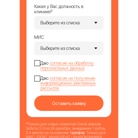
Какая у Вас должность в
клинике?
МИС
Даю
согласие на обработку
персональных данных
Даю
согласие на получение
информационно-рекламных
рассылок
Оставить заявку
*Только для новых клиентов Cloud-версии
Забота 2.0 по 26 декабря, внедрение 1 рубль.
2 й месяц на основании
тарифов
. Только для
МИС: IDENT, ИНФОДЕНТ / ИНФОКЛИНИКА,